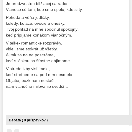
Je predzvesťou blížiacej sa radosti,
Vianoce sú tam, kde sme spolu, kde si ty.
Pohoda a vôňa jedličky,
koledy, koláče, ovocie a oriešky.
Tvoj pohľad na mne spočinul spokojný,
keď pripíjame koňakom vianočným.
V telke- romantické rozprávky,
videli sme stokrát už všetky.
Aj tak sa na ne pozeráme,
keď s láskou sa šťastne objímame.
V strede izby visí imelo,
keď stretneme sa pod ním nesmelo.
Objatie, bozk nám nestačí,
nám vianočné milovanie svedčí….
Debata ( 0 príspevkov )