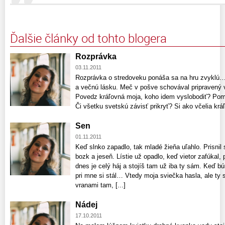
Ďalšie články od tohto blogera
Rozprávka
03.11.2011
Rozprávka o stredoveku ponáša sa na hru zvyklú… 
a večnú lásku. Meč v pošve schovával pripravený vy
Povedz kráľovná moja, koho idem vyslobodiť? Pom
Či všetku svetskú závisť prikryť? Si ako včelia kráľ
Sen
01.11.2011
Keď slnko zapadlo, tak mladé žieňa uľahlo. Prisnil
bozk a jeseň. Lístie už opadlo, keď vietor zafúkal
dnes je celý háj a stojíš tam už iba ty sám. Keď búrk
pri mne si stál… Vtedy moja sviečka hasla, ale ty 
vranami tam, [...]
Nádej
17.10.2011