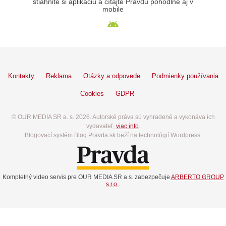
stiahnite si aplikáciu a čítajte Pravdu pohodlne aj v
mobile
Kontakty
Reklama
Otázky a odpovede
Podmienky používania
Cookies
GDPR
© OUR MEDIA SR a. s. 2026. Autorské práva sú vyhradené a vykonáva ich
vydavateľ,
viac info
.
Blogovací systém Blog.Pravda.sk beží na technológií Wordpress.
Kompletný video servis pre OUR MEDIA SR a.s. zabezpečuje
ARBERTO GROUP
s.r.o.
.