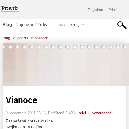
Registrácia
Prihlásenie
Blog
Najnovšie články
Najčítanejšie články
Blog
>
poezia
>
Vianoce
Najkomentovanejšie články
Zoznam blogov
Komerčné blogy
Vianoce
9. decembra 2011 23:16
, Prečítané 2 408x,
ariellili
,
Nezaradené
Zasnežená horská krajina
svojim čarom dojíma.