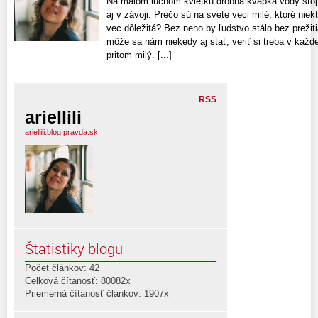
Na malom lúčnom kvietku drobná kvapka vody stojí.
aj v závoji. Prečo sú na svete veci milé, ktoré niek
vec dôležitá? Bez neho by ľudstvo stálo bez preži
môže sa nám niekedy aj stať, veriť si treba v každe
pritom milý. [...]
RSS
ariellili
ariellili.blog.pravda.sk
Štatistiky blogu
Počet článkov: 42
Celková čítanosť: 80082x
Priemerná čítanosť článkov: 1907x