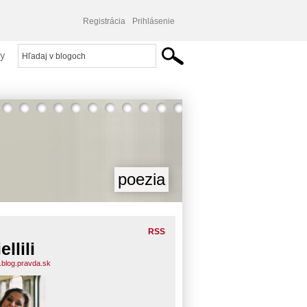
Registrácia
Prihlásenie
y
poezia
RSS
ellili
ili.blog.pravda.sk