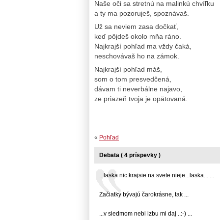
Naše oči sa stretnú na malinkú chvíľku
a ty ma pozoruješ, spoznávaš.
Už sa neviem zasa dočkať,
keď pôjdeš okolo mňa ráno.
Najkrajší pohľad ma vždy čaká,
neschovávaš ho na zámok.
Najkrajší pohľad máš,
som o tom presvedčená,
dávam ti neverbálne najavo,
ze priazeň tvoja je opätovaná.
«
Pohľad
Debata ( 4 príspevky )
...laska nic krajsie na svete nieje...laska... ...
Začiatky bývajú čarokrásne, tak ...
...v siedmom nebi izbu mi daj ..:-) ...