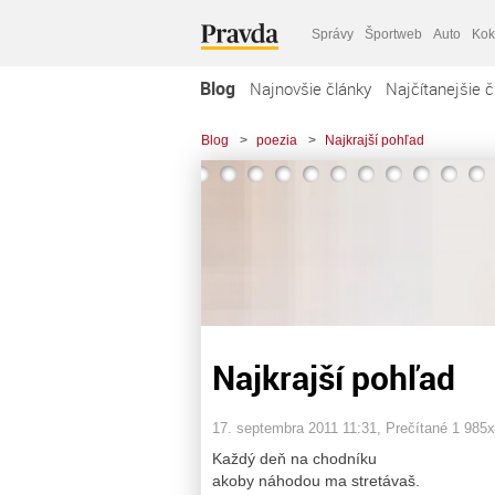
Správy
Športweb
Auto
Kok
Blog
Najnovšie články
Najčítanejšie č
Blog
>
poezia
>
Najkrajší pohľad
Najkrajší pohľad
17. septembra 2011 11:31
, Prečítané 1 985
Každý deň na chodníku
akoby náhodou ma stretávaš.