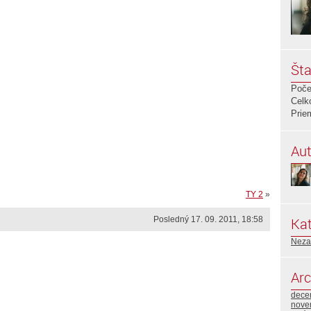
Šta
Poče
Celk
Prie
Aut
TY 2
»
Posledný 17. 09. 2011, 18:58
Kat
Neza
Arc
dece
nove