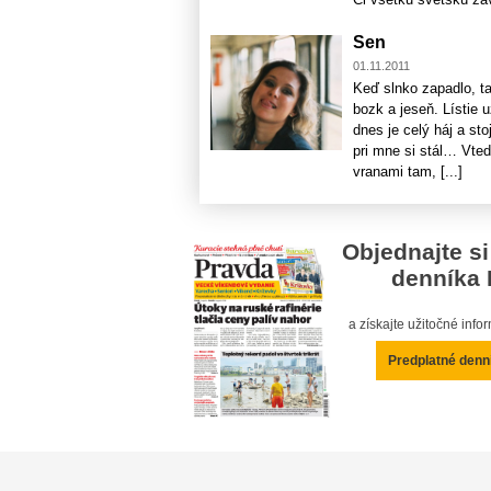
Sen
01.11.2011
Keď slnko zapadlo, ta
bozk a jeseň. Lístie 
dnes je celý háj a sto
pri mne si stál… Vted
vranami tam, [...]
Objednajte si
denníka 
a získajte užitočné inf
Predplatné denn