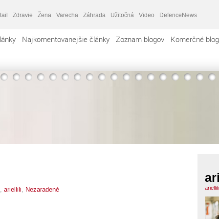
tail
Zdravie
Žena
Varecha
Záhrada
Užitočná
Video
DefenceNews
lánky
Najkomentovanejšie články
Zoznam blogov
Komerčné blog
ari
ariell
x,
ariellili
,
Nezaradené