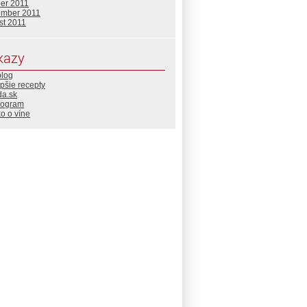
ber 2011
ember 2011
st 2011
kazy
blog
pšie recepty
da.sk
rogram
o o víne